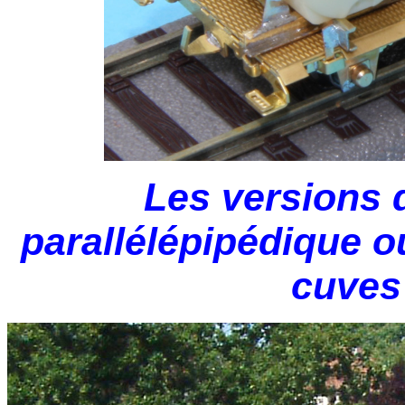
Les versions 
parallélépipédique o
cuves 